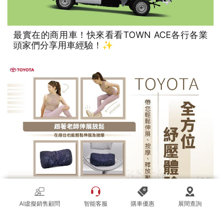
最實在的商用車！快來看看TOWN ACE各行各業
頭家們分享用車經驗！✨
AI虛擬銷售顧問
智能客服
購車優惠
展間查詢
TOYOTA全方位紓壓體驗｜帶您輕鬆伸展、按摩、