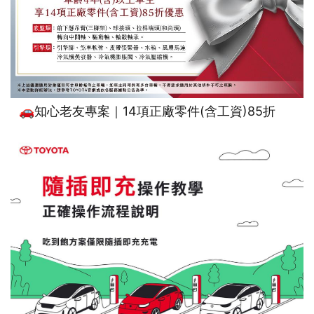
🚗知心老友專案｜14項正廠零件(含工資)85折