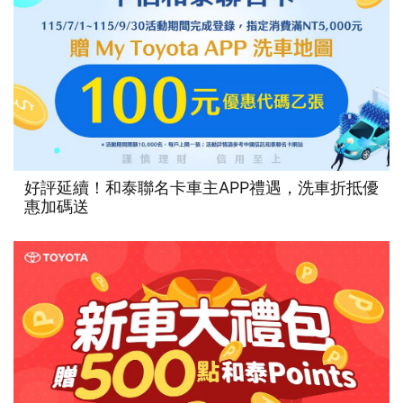
好評延續！和泰聯名卡車主APP禮遇，洗車折抵優
惠加碼送