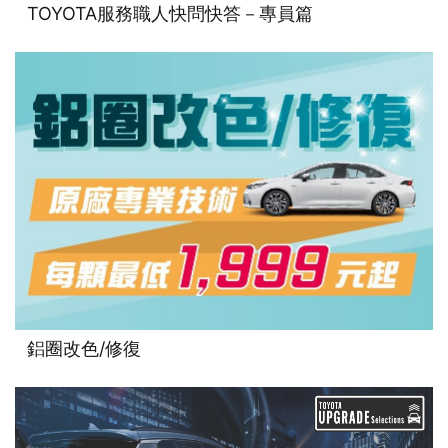
TOYOTA服務職人快問快答－專員篇
鋁圈改色/修復