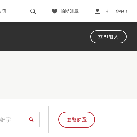
預選
追蹤清單
HI ，您好！
立即加入
進階篩選