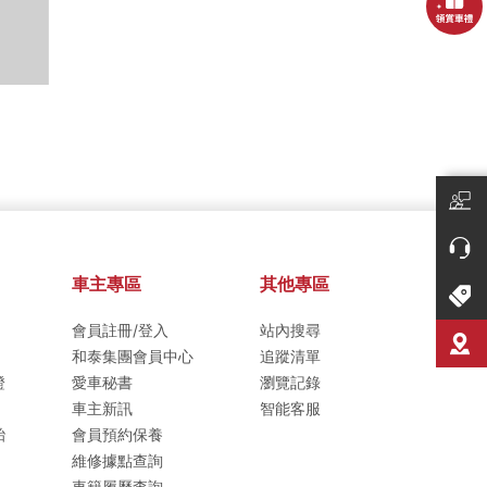
車主專區
其他專區
會員註冊/登入
站內搜尋
和泰集團會員中心
追蹤清單
證
愛車秘書
瀏覽記錄
車主新訊
智能客服
胎
會員預約保養
維修據點查詢
車籍履歷查詢