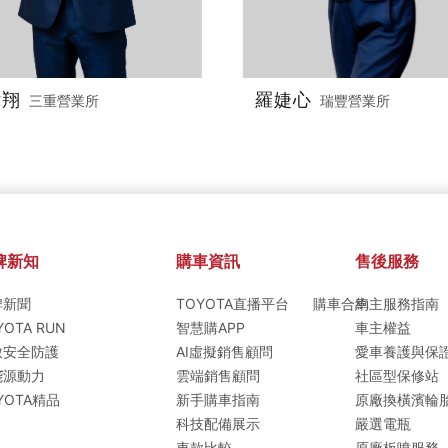
偉翔
羅婕心
三重營業所
瑞豐營業所
牌新知
購車資訊
售後服務
牌新聞
TOYOTA直播平台
購車合約
車主服務指南
YOTA RUN
智慧購APP
車主權益
致安全防護
AI虛擬銷售顧問
愛車養護與保
T
能源動力
雲端銷售顧問
社區型保修站
YOTA精品
新手購車指南
原廠換橫濱輪
科技配備展示
嚴選電瓶
車款比較
原廠板噴服務