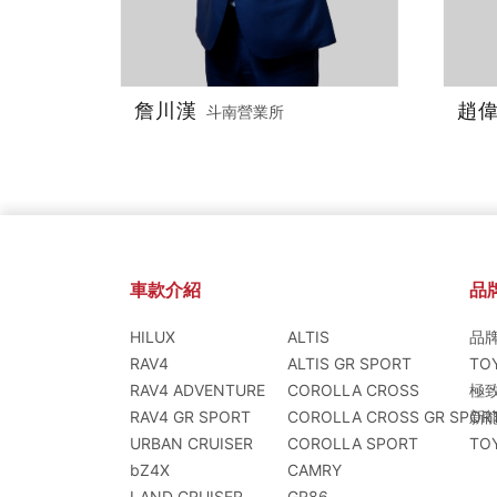
詹川漢
趙
斗南營業所
車款介紹
品
HILUX
ALTIS
品
RAV4
ALTIS GR SPORT
TO
RAV4 ADVENTURE
COROLLA CROSS
極
RAV4 GR SPORT
COROLLA CROSS GR SPOR
新
URBAN CRUISER
COROLLA SPORT
TO
bZ4X
CAMRY
LAND CRUISER
GR86