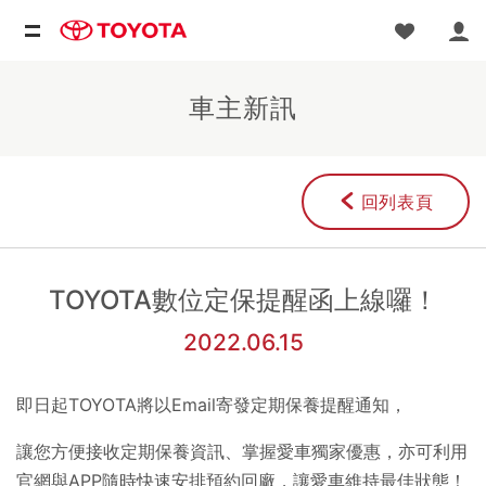
車主新訊
回列表頁
TOYOTA數位定保提醒函上線囉！
2022.06.15
即日起
TOYOTA
將以
Email
寄發定期保養提醒通知，
讓您方便接收定期保養資訊、掌握愛車獨家優惠，亦可利用
官網與APP隨時快速安排預約回廠，讓愛車維持最佳狀態！