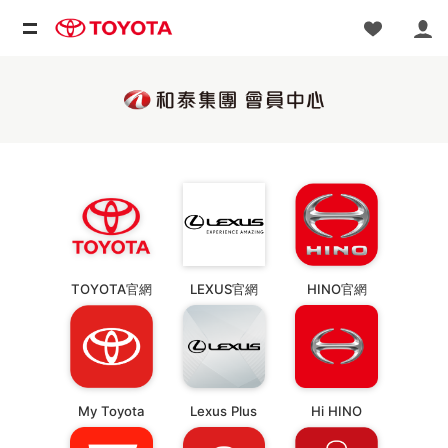
TOYOTA官網
LEXUS官網
HINO官網
My Toyota
Lexus Plus
Hi HINO